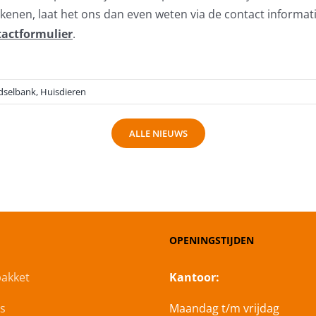
kenen, laat het ons dan even weten via de contact informat
tactformulier
.
dselbank
,
Huisdieren
ALLE NIEUWS
OPENINGSTIJDEN
akket
Kantoor:
s
Maandag t/m vrijdag