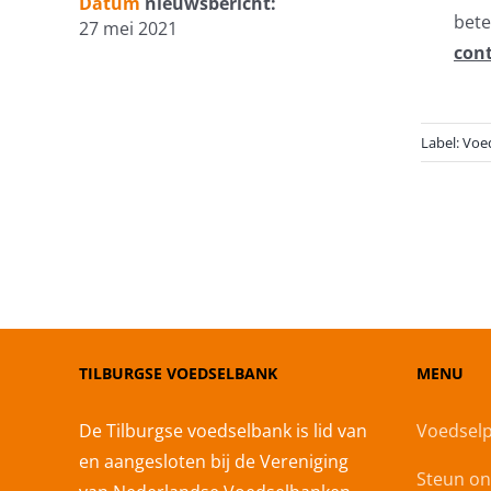
Datum
nieuwsbericht:
bete
27 mei 2021
con
Label:
Voe
TILBURGSE VOEDSELBANK
MENU
De Tilburgse voedselbank is lid van
Voedselp
en aangesloten bij de Vereniging
Steun on