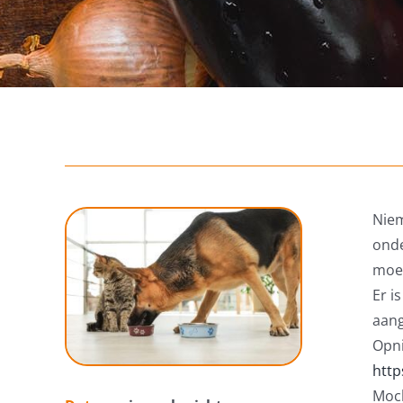
Niem
onde
moei
Er i
aang
Opni
http
Moch