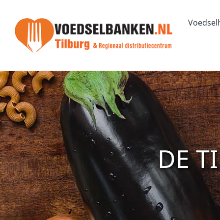
Ga
naar
Voedsel
inhoud
DE T