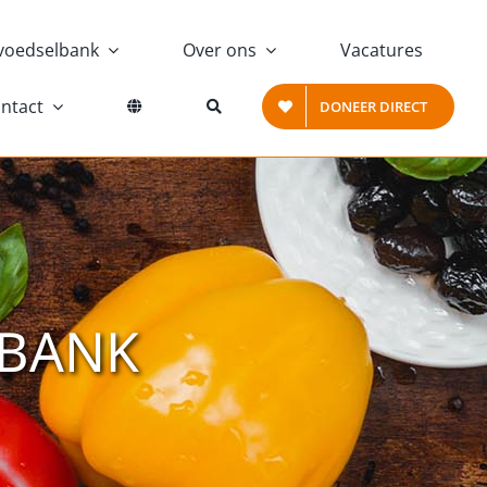
voedselbank
Over ons
Vacatures
ntact
DONEER DIRECT
LBANK