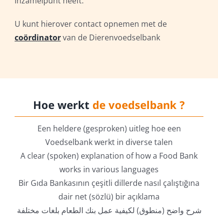
inzamelpunt heeft.
U kunt hierover contact opnemen met de
coördinator
van de Dierenvoedselbank
Hoe werkt
de voedselbank ?
Een heldere (gesproken) uitleg hoe een
Voedselbank werkt in diverse talen
A clear (spoken) explanation of how a Food Bank
works in various languages
Bir Gıda Bankasının çeşitli dillerde nasıl çalıştığına
dair net (sözlü) bir açıklama
شرح واضح (منطوق) لكيفية عمل بنك الطعام بلغات مختلفة