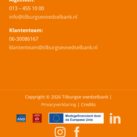
013 – 455 10 00
info@tilburgsevoedselbank.nl
Klantenteam:
06-30086167
klantenteam@tilburgsevoedselbank.nl
Copyright ©
2026 Tilburgse voedselbank |
Privacyverklaring
| Credits
Https://www.tilburgsevoeds
Erkend
Mede
Lin
en-
leerbedrijf
gefinancieerd
Instagram
Facebook